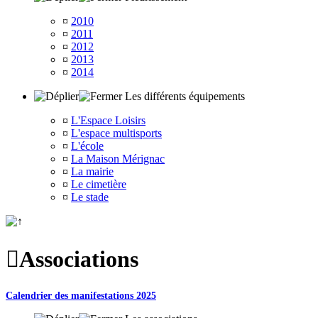
¤
2010
¤
2011
¤
2012
¤
2013
¤
2014
Les différents équipements
¤
L'Espace Loisirs
¤
L'espace multisports
¤
L'école
¤
La Maison Mérignac
¤
La mairie
¤
Le cimetière
¤
Le stade

Associations
Calendrier des manifestations 2025