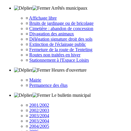
Arrêtés municipaux
¤
Affichage libre
¤
Bruits de jardinage ou de bricolage
¤
Cimetière : abandon de concession
¤
Divagation des animaux
¤
Délégation signature droit des sols
¤
Extinction de l'éclairage public
¤
Fermeture de la route de Tenteling
¤
Routes non traitées en hiver
¤
Stationnement à l'Espace Loisirs
Heures d'ouverture
¤
Mairie
¤
Permanence des élus
Le bulletin municipal
¤
2001/2002
¤
2002/2003
¤
2003/2004
¤
2003/2004
¤
2004/2005