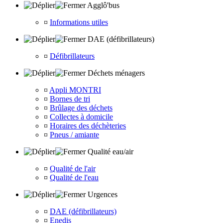
Agglô'bus
¤
Informations utiles
DAE (défibrillateurs)
¤
Défibrillateurs
Déchets ménagers
¤
Appli MONTRI
¤
Bornes de tri
¤
Brûlage des déchets
¤
Collectes à domicile
¤
Horaires des déchèteries
¤
Pneus / amiante
Qualité eau/air
¤
Qualité de l'air
¤
Qualité de l'eau
Urgences
¤
DAE (défibrillateurs)
¤
Enedis