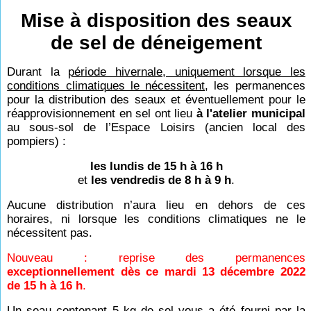
Mise à disposition des seaux
de sel de déneigement
Durant la
période hivernale, uniquement lorsque les
conditions climatiques le nécessitent
, les permanences
pour la distribution des seaux et éventuellement pour le
réapprovisionnement en sel ont lieu
à l'atelier municipal
au sous-sol de l’Espace Loisirs (ancien local des
pompiers) :
les lundis de 15
h à 16
h
et
les vendredis de 8
h à 9
h
.
Aucune distribution n’aura lieu en dehors de ces
horaires, ni lorsque les conditions climatiques ne le
nécessitent pas.
Nouveau : reprise des permanences
exceptionnellement dès ce mardi 13 décembre 2022
de 15 h à 16 h
.
Un seau contenant 5
kg de sel vous a été fourni par la