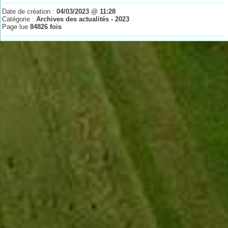
Date de création :
04/03/2023 @ 11:28
Catégorie :
Archives des actualités - 2023
Page lue
84826 fois