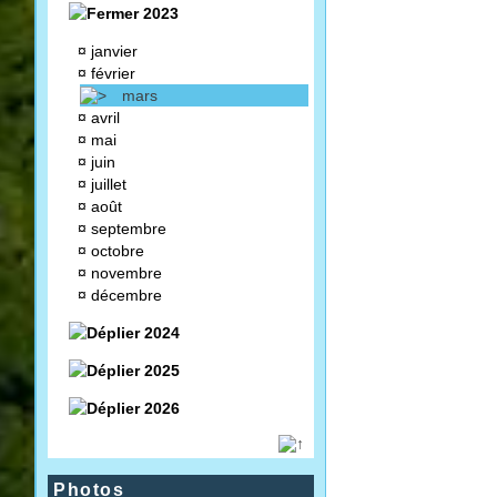
2023
¤
janvier
¤
février
mars
¤
avril
¤
mai
¤
juin
¤
juillet
¤
août
¤
septembre
¤
octobre
¤
novembre
¤
décembre
2024
2025
2026
Photos