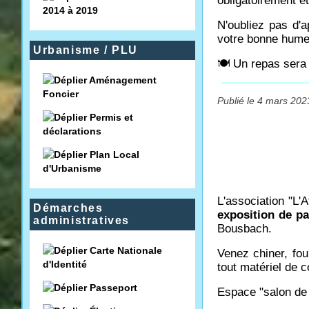
obligatoirement ê
2014 à 2019
N'oubliez pas d'ap
votre bonne hume
Urbanisme / PLU
🍽 Un repas sera 
Aménagement
Foncier
Publié le 4 mars 202
Permis et
déclarations
Plan Local
d'Urbanisme
L'association "L
Démarches
exposition de p
administratives
Bousbach.
Carte Nationale
Venez chiner, foui
d'Identité
tout matériel de c
Passeport
Espace "salon de 