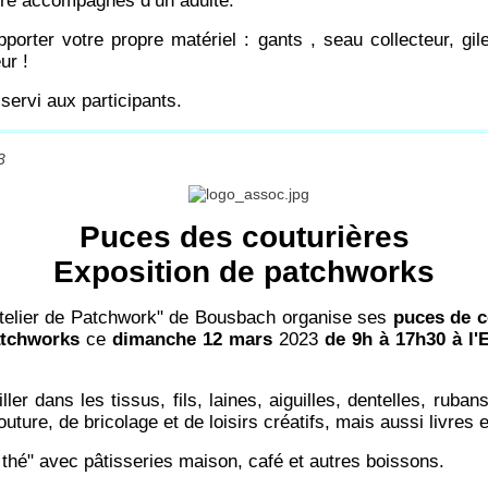
tre accompagnés d’un adulte.
porter votre propre matériel : gants , seau collecteur, gile
ur !
servi aux participants.
3
Puces des couturières
Exposition de patchworks
'Atelier de Patchwork" de Bousbach organise ses
puces de c
atchworks
ce
dimanche 12 mars
2023
de 9h à 17h30 à l'
ller dans les tissus, fils, laines, aiguilles, dentelles, ruban
outure, de bricolage et de loisirs créatifs, mais aussi livres 
thé" avec pâtisseries maison, café et autres boissons.