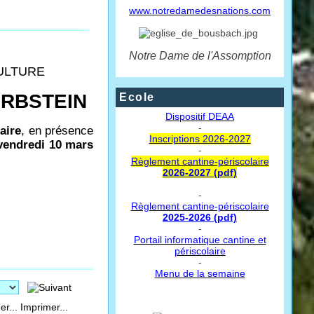
www.notredamedesnations.com
Notre Dame de l'Assomption
CULTURE
 ERBSTEIN
Ecole
Dispositif DEAA
-
raire
, en présence
Inscriptions 2026-2027
vendredi 10 mars
-
Règlement cantine-périscolaire
2026-2027 (pdf)
-
Règlement cantine-périscolaire
2025-2026 (pdf)
-
Portail informatique cantine et
périscolaire
-
Menu de la semaine
Imprimer...