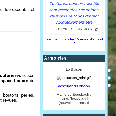
t fluorescent... et
Comment installer
PanneauPocket
?
Armoiries
Le Blason
outurières
et son
Espace Loisirs
de
descriptif du blason
Mairie de Bousbach :
s, boutons, perles,
mairie@bousbach.fr
et revues.
(nouvelle adresse)