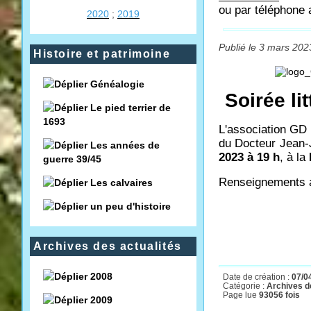
ou par téléphone
2020
;
2019
Publié le 3 mars 202
Histoire et patrimoine
Généalogie
Soirée l
Le pied terrier de
1693
L'association G
du Docteur Jean-
Les années de
2023 à 19 h
, à la
guerre 39/45
Renseignements
Les calvaires
un peu d'histoire
Archives des actualités
2008
Date de création :
07/0
Catégorie :
Archives de
Page lue
93056 fois
2009