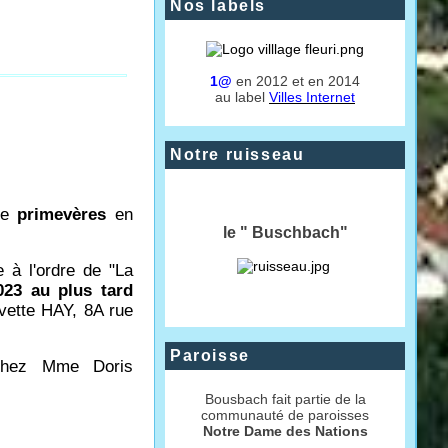
Nos labels
1@
en 2012 et en 2014
au label
Villes Internet
Notre ruisseau
de
primevères
en
le " Buschbach"
à l'ordre de "La
23 au plus tard
ette HAY, 8A rue
Paroisse
ez Mme Doris
Bousbach fait partie de la
communauté de paroisses
Notre Dame des Nations