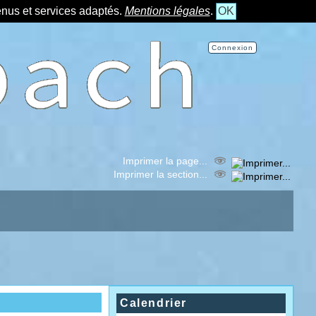
tenus et services adaptés.
Mentions légales
.
OK
Connexion
Imprimer la page...
Imprimer la section...
Calendrier