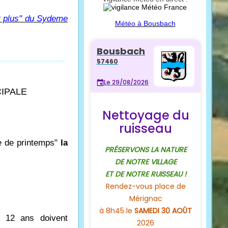
er plus" du Sydeme
Météo à Bousbach
CIPALE
e de printemps"
la
e 12 ans doivent