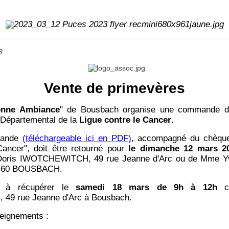
3
Vente de primevères
onne Ambiance
" de Bousbach organise une commande 
 Départemental de la
Ligue contre le Cancer
.
mande
(téléchargeable ici en PDF)
, accompagné du chèque 
Cancer", doit être retourné pour
le dimanche 12 mars 20
oris IWOTCHEWITCH, 49 rue Jeanne d'Arc ou de Mme Yv
7460 BOUSBACH.
t à récupérer le
samedi 18 mars de 9h à 12h
ch
9 rue Jeanne d'Arc à Bousbach.
seignements :