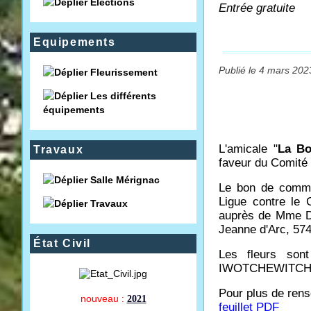
Élections
Entrée gratuite
Equipements
Publié le 4 mars 202
Fleurissement
Les différents
équipements
L'amicale "
La B
Travaux
faveur du Comité
Salle Mérignac
Le bon de com
Ligue contre le 
Travaux
auprès de Mme D
Jeanne d'Arc, 5
État Civil
Les fleurs son
IWOTCHEWITCH, 4
Pour plus de ren
nouveau :
2021
feuillet PDF