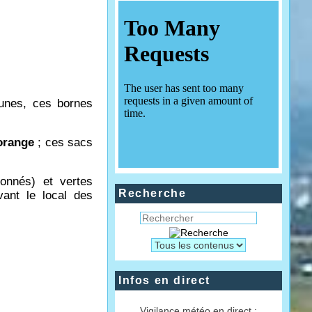
aunes, ces bornes
 orange
; ces sacs
tonnés) et vertes
Recherche
vant le local des
Infos en direct
Vigilance météo en direct :