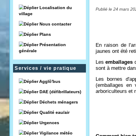
Localisation du
Publié le 24 mars 20
village
Nous contacter
Plans
Présentation
En raison de l'a
générale
jaunes ont été re
Les
emballages
d
sont à mettre da
Services / vie pratique
Les bornes d'app
Agglô'bus
(emballages en v
arboriculteurs et 
DAE (défibrillateurs)
Déchets ménagers
Qualité eau/air
Urgences
Vigilance météo