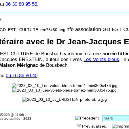
 au
06 30 80 95 56
.
3 :
info association GD EST 
ittéraire avec le Dr Jean-Jacques
D EST CULTURE de Bousbach vous invite à une
soirée litté
Jacques ERBSTEIN, auteur des livres
Les Volets bleus
, le
Maison Mérignac
de Bousbach.
 au
06.16.86.80.40
4/2023 @ 11:08
s actualités - 2023
Prévisualiser...