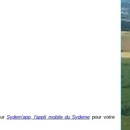
sur
Sydem'app, l'appli mobile du Sydeme
pour votre