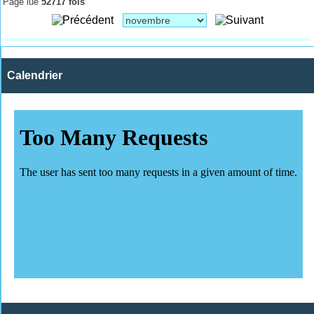
Page lue
52717 fois
Calendrier