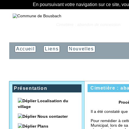
En poursuivant votre navigation sur ce site, vo
Vous êtes ici :
Accueil
»
Cimetière : abandon de concession
Accueil
Liens
Nouvelles
Cimetière : a
Présentation
Localisation du
Proc
village
Il a été constaté qu
Nous contacter
Pour remédier à cett
Municipal, lors de 
Plans