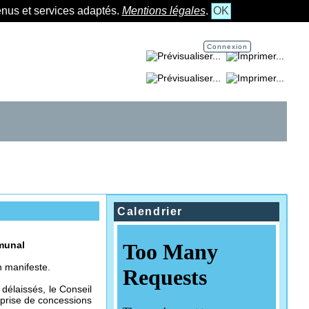
tenus et services adaptés.
Mentions légales
.
OK
Connexion
Imprimer la page...
Imprimer la section...
Calendrier
munal
n manifeste.
délaissés, le Conseil
prise de concessions