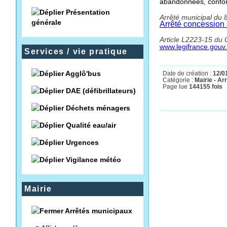
abandonnées, conform
Présentation
Arrêté municipal du 
générale
Arrêté concession
Article L2223-15 du C
www.legifrance.gouv
Services / vie pratique
Agglô'bus
Date de création :
12/0
Catégorie :
Mairie - A
Page lue
144155 fois
DAE (défibrillateurs)
Déchets ménagers
Qualité eau/air
Urgences
Vigilance météo
Mairie
Arrêtés municipaux