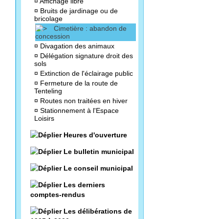
¤
Affichage libre
¤
Bruits de jardinage ou de
bricolage
Cimetière : abandon de
concession
¤
Divagation des animaux
¤
Délégation signature droit des
sols
¤
Extinction de l'éclairage public
¤
Fermeture de la route de
Tenteling
¤
Routes non traitées en hiver
¤
Stationnement à l'Espace
Loisirs
Heures d'ouverture
Le bulletin municipal
Le conseil municipal
Les derniers
comptes-rendus
Les délibérations de