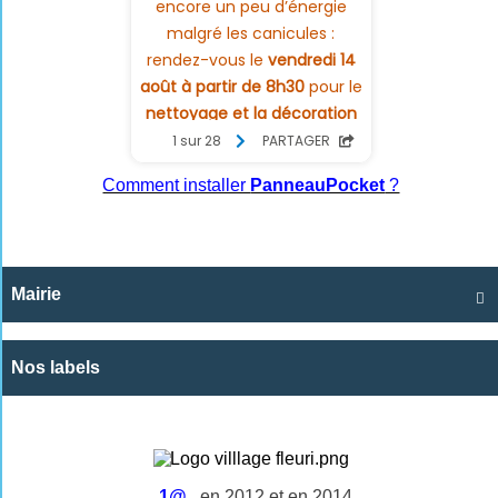
Comment installer
PanneauPocket
?
Mairie

Nos labels
1@
en 2012 et en 2014