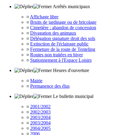
Arrêtés municipaux
¤
Affichage libre
¤
Bruits de jardinage ou de bricolage
¤
Cimetière : abandon de concession
¤
Divagation des animaux
¤
Délégation signature droit des sols
¤
Extinction de l'éclairage public
¤
Fermeture de la route de Tenteling
¤
Routes non traitées en hiver
¤
Stationnement à l'Espace Loisirs
Heures d'ouverture
¤
Mairie
¤
Permanence des élus
Le bulletin municipal
¤
2001/2002
¤
2002/2003
¤
2003/2004
¤
2003/2004
¤
2004/2005
¤
2006