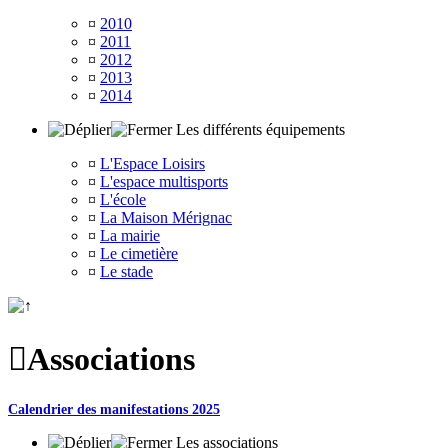
¤
2010
¤
2011
¤
2012
¤
2013
¤
2014
Les différents équipements
¤
L'Espace Loisirs
¤
L'espace multisports
¤
L'école
¤
La Maison Mérignac
¤
La mairie
¤
Le cimetière
¤
Le stade

Associations
Calendrier des manifestations 2025
Les associations