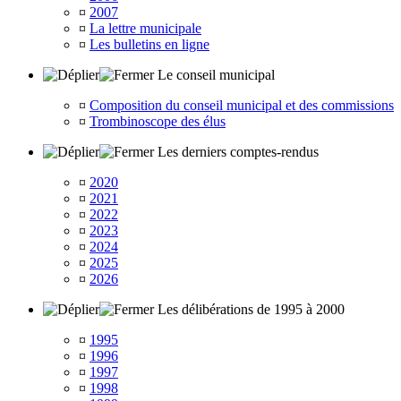
¤
2007
¤
La lettre municipale
¤
Les bulletins en ligne
Le conseil municipal
¤
Composition du conseil municipal et des commissions
¤
Trombinoscope des élus
Les derniers comptes-rendus
¤
2020
¤
2021
¤
2022
¤
2023
¤
2024
¤
2025
¤
2026
Les délibérations de 1995 à 2000
¤
1995
¤
1996
¤
1997
¤
1998