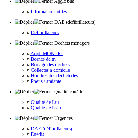
Agglô'bus
¤
Informations utiles
DAE (défibrillateurs)
¤
Défibrillateurs
Déchets ménagers
¤
Appli MONTRI
¤
Bornes de tri
¤
Brûlage des déchets
¤
Collectes à domicile
¤
Horaires des déchèteries
¤
Pneus / amiante
Qualité eau/air
¤
Qualité de l'air
¤
Qualité de l'eau
Urgences
¤
DAE (défibrillateurs)
¤
Enedis