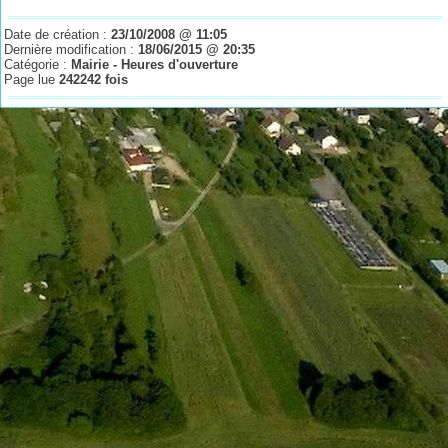
Date de création :
23/10/2008 @ 11:05
Dernière modification :
18/06/2015 @ 20:35
Catégorie :
Mairie - Heures d'ouverture
Page lue
242242 fois