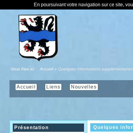
En poursuivant votre navigation sur ce site, vo
Vous êtes ici :
Accueil
»
Quelques informations supplémentaires
Accueil
Liens
Nouvelles
Quelques info
Présentation