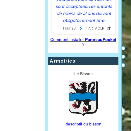
Comment installer
PanneauPocket
?
Armoiries
Le Blason
descriptif du blason