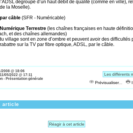
 l’ADSL dégroupé d’un haut débit de qualité (comme en ville), 
de la Moselle).
 par câble
(SFR - Numéricable)
n Numérique Terrestre
(les chaînes françaises en haute définiti
bach, et des chaînes allemandes)
u village sont en zone d’ombre et peuvent avoir des difficultés 
rabattre sur la TV par fibre optique, ADSL, par le câble.
1/2008 @ 18:06
11/05/2022 @ 17:11
n - Présentation générale
Prévisualiser...
I
 article
Réagir à cet article