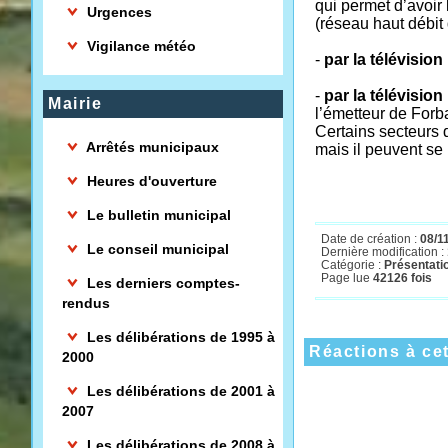
qui permet d’avoir
Urgences
(réseau haut débit 
Vigilance météo
-
par la télévision
-
par la télévisio
Mairie
l’émetteur de For
Certains secteurs d
Arrêtés municipaux
mais il peuvent se 
Heures d'ouverture
Le bulletin municipal
Date de création :
08/1
Le conseil municipal
Dernière modification :
Catégorie :
Présentatio
Page lue
42126 fois
Les derniers comptes-
rendus
Les délibérations de 1995 à
Réactions à cet
2000
Les délibérations de 2001 à
2007
Les délibérations de 2008 à