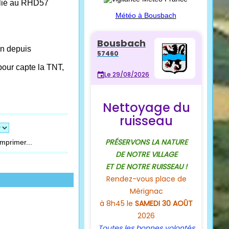
relié au RHD57
Météo à Bousbach
on depuis
pour capte la TNT,
mprimer...