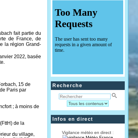
bach fait partie du
rte de France, de
e la région Grand-
anvier 2022, basée
te.
 Forbach, 15 de
Recherche
de Paris par
cfort ; à moins de
Infos en direct
(FttH) de la
Vigilance météo en direct :
ieur du village,