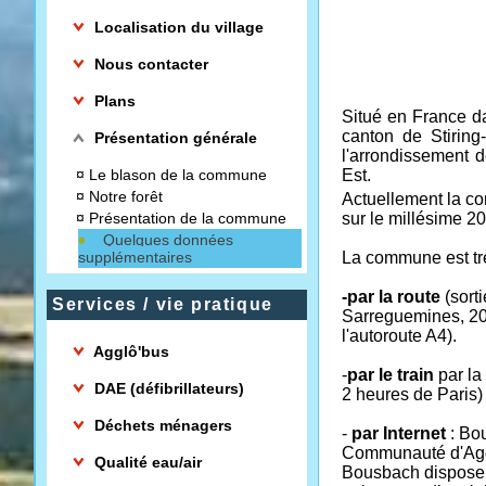
Localisation du village
Nous contacter
Plans
Situé en France da
canton de Stirin
Présentation générale
l'arrondissement 
¤
Le blason de la commune
Est.
¤
Notre forêt
Actuellement la co
¤
Présentation de la commune
sur le millésime 
Quelques données
supplémentaires
La commune est trè
-par la route
(sorti
Services / vie pratique
Sarreguemines, 20 
l'autoroute A4).
Agglô'bus
-
par le train
par la
DAE (défibrillateurs)
2 heures de Paris
Déchets ménagers
-
par Internet
: Bo
Communauté d'Agg
Qualité eau/air
Bousbach dispose 