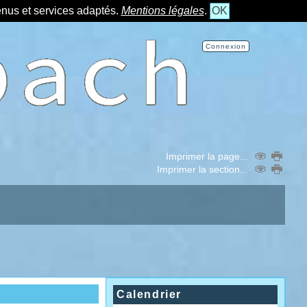
tenus et services adaptés.
Mentions légales
.
OK
Connexion
Imprimer la page...
Imprimer la section...
Calendrier