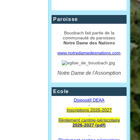
Paroisse
Bousbach fait partie de la
communauté de paroisses
Notre Dame des Nations
www.notredamedesnations.com
Notre Dame de l'Assomption
Ecole
Dispositif DEAA
-
Inscriptions 2026-2027
-
Règlement cantine-périscolaire
2026-2027 (pdf)
-