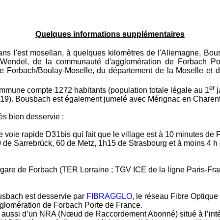
Quelques informations supplémentaires
ns l'est mosellan, à quelques kilomètres de l'Allemagne, Bous
g-Wendel, de la communauté d'agglomération de Forbach Po
de Forbach/Boulay-Moselle, du département de la Moselle et d
er
mmune compte 1272 habitants (population totale légale au 1
j
2019). Bousbach est également jumelé avec Mérignac en Charen
s bien desservie :
e voie rapide D31bis qui fait que le village est à 10 minutes de
de Sarrebrück, 60 de Metz, 1h15 de Strasbourg et à moins 4 h 
 gare de Forbach (TER Lorraine ; TGV ICE de la ligne Paris-Fran
)
usbach est desservie par
FIBRAGGLO
, le réseau Fibre Optique 
lomération de Forbach Porte de France.
aussi d’un NRA (Nœud de Raccordement Abonné) situé à l’intér