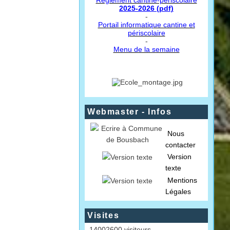
Règlement cantine-périscolaire
2025-2026 (pdf)
-
Portail informatique cantine et
périscolaire
-
Menu de la semaine
Webmaster - Infos
Nous
contacter
Version
texte
Mentions
Légales
Visites
14002600 visiteurs