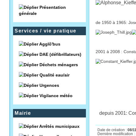
Présentation
générale
de 1950 à 1965: Jo
Services / vie pratique
Agglô'bus
2001 à 2008 : Cons
DAE (défibrillateurs)
Déchets ménagers
Qualité eau/air
Urgences
Vigilance météo
Mairie
depuis 2001: Co
Arrêtés municipaux
Date de création :
08/1
Dernière modification :