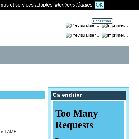
tenus et services adaptés.
Mentions légales
.
OK
Connexion
Imprimer la page...
Imprimer la section...
Calendrier
 Victor LAME