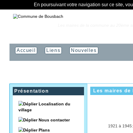
En poursuivant votre navigation sur ce site, vo
Vous êtes ici :
Accueil
»
Les maires de la commune au 20ème si
Accueil
Liens
Nouvelles
Les maires de
Présentation
Localisation du
village
Nous contacter
1921 à 1945
Plans