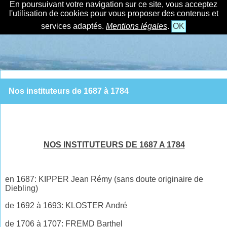
En poursuivant votre navigation sur ce site, vous acceptez
l'utilisation de cookies pour vous proposer des contenus et
services adaptés.
Mentions légales
.
OK
Nos instituteurs de 1687 à 1784
NOS INSTITUTEURS DE 1687 A 1784
en 1687: KIPPER Jean
Rémy
(sans doute originaire de
Diebling)
de 1692 à 1693: KLOSTER André
de 1706 à 1707: FREMD Barthel