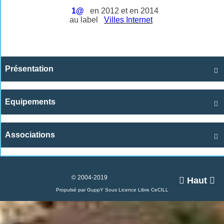
1@
en 2012 et en 2014
au label
Villes Internet
Présentation

Equipements

Associations

© 2004-2019

Haut

Propulsé par GuppY
Sous Licence Libre CeCILL