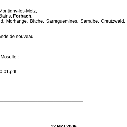
Montigny-les-Metz,
-Bains,
Forbach
,
ld, Morhange, Bitche, Sarreguemines, Sarralbe, Creutzwald,
mande de nouveau
oselle :
40-01.pdf
_____________________________________
12 MAI 2009