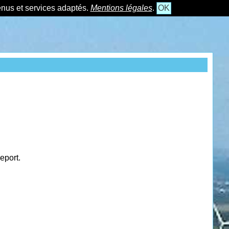
tenus et services adaptés.
Mentions légales
.
OK
eport.