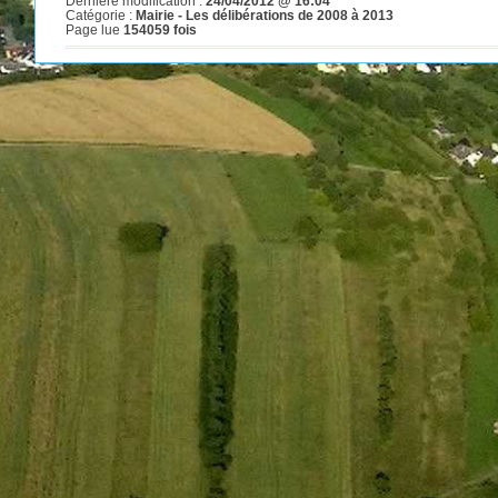
Dernière modification :
24/04/2012 @ 16:04
Catégorie :
Mairie - Les délibérations de 2008 à 2013
Page lue
154059 fois