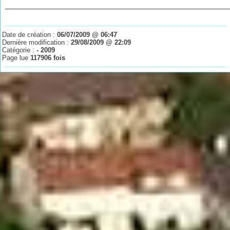
________________________________________________
Date de création :
06/07/2009 @ 06:47
Dernière modification :
29/08/2009 @ 22:09
Catégorie :
- 2009
Page lue
117906 fois