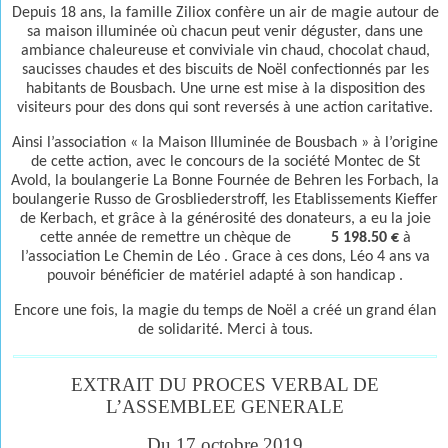
Depuis 18 ans, la famille Ziliox confère un air de magie autour de
sa maison illuminée où chacun peut venir déguster, dans une
ambiance chaleureuse et conviviale vin chaud, chocolat chaud,
saucisses chaudes et des biscuits de Noël confectionnés par les
habitants de Bousbach. Une urne est mise à la disposition des
visiteurs pour des dons qui sont reversés à une action caritative.
Ainsi l’association « la Maison Illuminée de Bousbach » à l’origine
de cette action, avec le concours de la société Montec de St
Avold, la boulangerie La Bonne Fournée de Behren les Forbach, la
boulangerie Russo de Grosbliederstroff, les Etablissements Kieffer
de Kerbach, et grâce à la générosité des donateurs, a eu la joie
cette année de remettre un chèque de
5 198.50 €
à
l’association Le Chemin de Léo . Grace à ces dons, Léo 4 ans va
pouvoir bénéficier de matériel adapté à son handicap .
Encore une fois, la magie du temps de Noël a créé un grand élan
de solidarité. Merci à tous.
EXTRAIT DU PROCES VERBAL DE
L’ASSEMBLEE GENERALE
Du 17 octobre 2019