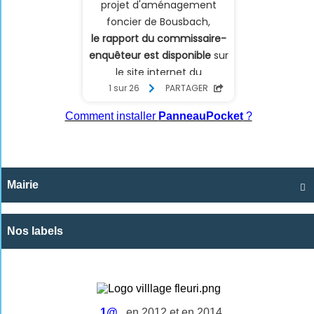
Comment installer
PanneauPocket
?
Mairie

Nos labels
1@
en 2012 et en 2014