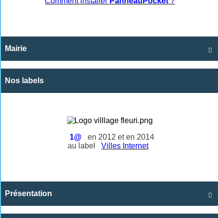
Comment installer
PanneauPocket
?
Mairie

Nos labels
1@
en 2012 et en 2014
au label
Villes Internet
Présentation
