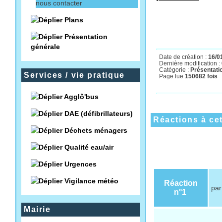
nous contacter
par fax
: 0387841
Plans
Présentation
générale
Date de création :
16/0
Dernière modification :
Catégorie :
Présentati
Services / vie pratique
Page lue
150682 fois
Agglô'bus
DAE (défibrillateurs)
Réactions à cet
Déchets ménagers
Qualité eau/air
Urgences
Vigilance météo
Réaction
pa
n°1
Mairie