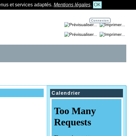
tenus et services adaptés.
Mentions légales
.
OK
Connexion
Imprimer la page...
Imprimer la section...
Calendrier