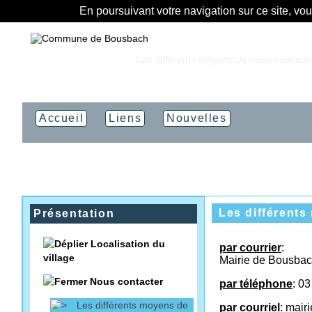
En poursuivant votre navigation sur ce site, vo
Vous êtes ici :
Accueil
»
Les différents moyens de nous contacte
Accueil
Liens
Nouvelles
Les différent
Présentation
Localisation du
par courrier
:
village
Mairie de Bousba
Nous contacter
par téléphone
: 03
Les différents moyens de
par courriel
: mair