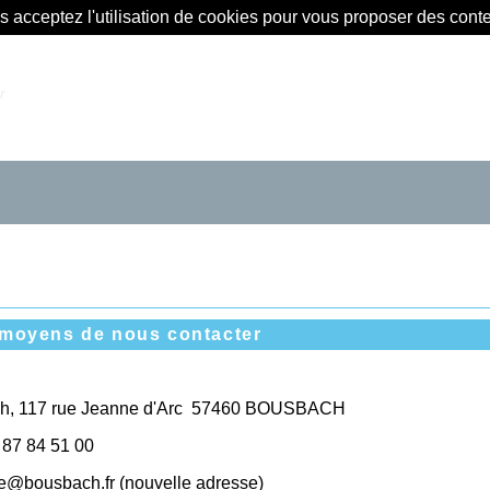
us acceptez l'utilisation de cookies pour vous proposer des con
r
s moyens de nous contacter
ch, 117 rue Jeanne d'Arc 57460 BOUSBACH
87
84
51
00
ie@bousbach.fr (nouvelle adresse)