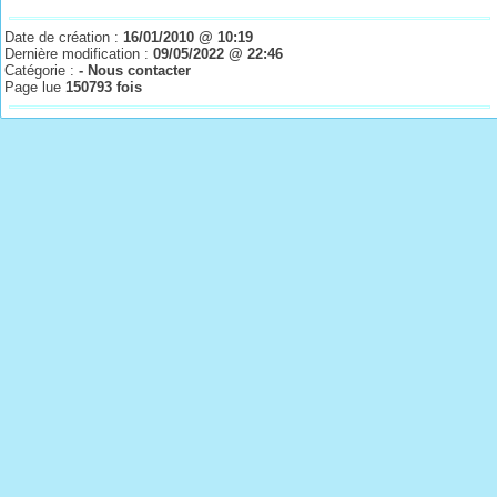
Date de création :
16/01/2010 @ 10:19
Dernière modification :
09/05/2022 @ 22:46
Catégorie :
- Nous contacter
Page lue
150793 fois