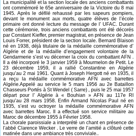
La municipalité et la section locale des anciens combattants
ont commémoré le 65e anniversaire de la Victoire du 8 mai
1945. Après le défilé rehaussé par les sapeurs pompiers,
devant le monument aux morts, quatre élèves de l’école
primaire ont donné lecture du message de l’ UFAC. Durant
cette cérémonie, trois anciens combattants ont été décorés
par Constant Kieffer, premier magistrat, en présence de Jean
Louis Forrer, président de la section locale. Bernard Blaison
né en 1938, déjà titulaire de la médaille commémorative d’
Algérie et de la médaille d’engagement volontaire de la
Gendarmerie s’est vu décerner la croix du combattant AFN .
Il a été incorporé le 3 janvier 1959 à Mourmelon de Petit. Le
23 décembre 1959, il a rallié Constantine en Algérie
jusqu’au 2 mai 1961. Quant à Joseph Hergott né en 1935, il
a reçu la médaille commémorative AFN avec barrettes
Algérie
.
Appelé au service le 5 mars 1956 au 2e Bataillon
Chasseurs Portés à St Wendel ( Sarre) , puis le 25 mai 1957
départ pour l’ Algérie à « Bouhian » AFN au 117e RI
jusqu’au 28 mars 1958. Enfin Armand Nicolas Paul né en
1935, s’est vu octroyer la médaille commémorative AFN
avec barrettes Maroc. Il a effectué son service militaire au
Maroc de décembre 1955 à Février 1958.
La chorale paroissiale a interprété un chant en présence de
l'abbé Clarence Wecker . Le verre de l’amitié a clôturé cette
matinée dans une ambiance très conviviale..