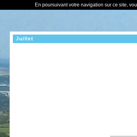
En poursuivant votre navigation sur ce site, vo
Juillet
___________