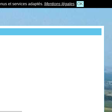
tenus et services adaptés.
Mentions légales
.
OK
___________