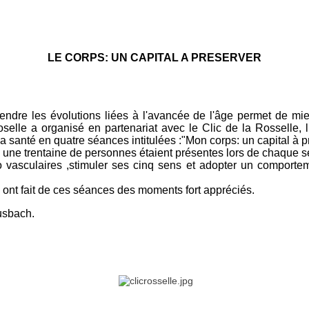
LE CORPS: UN CAPITAL A PRESERVER
ndre les évolutions liées à l'avancée de l'âge permet de mie
le a organisé en partenariat avec le Clic de la Rosselle, l '
la santé en quatre séances intitulées :
"Mon corps: un capital à p
 une trentaine de personnes étaient présentes lors de chaque 
io vasculaires ,stimuler ses cinq sens et adopter un comporte
e ont fait de ces séances des moments fort appréciés.
usbach.