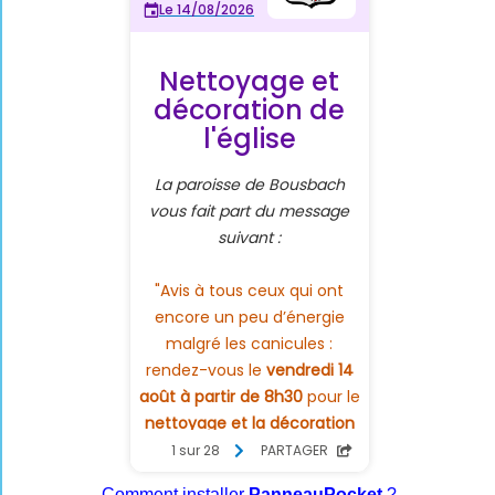
Comment installer
PanneauPocket
?