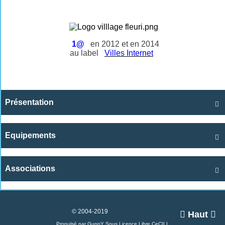
1@
en 2012 et en 2014
au label
Villes Internet
Présentation

Equipements

Associations

© 2004-2019

Haut

Propulsé par GuppY
Sous Licence Libre CeCILL