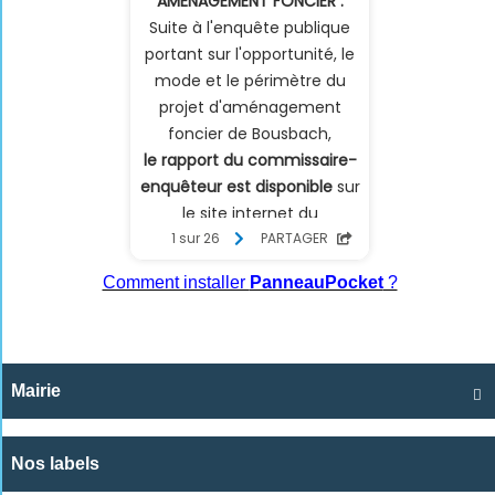
Comment installer
PanneauPocket
?
Mairie

Nos labels