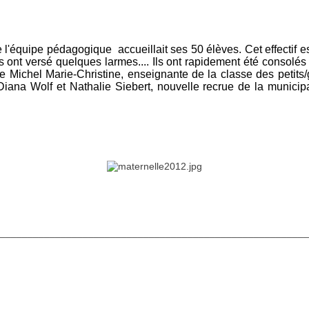
l'équipe pédagogique accueillait ses 50 élèves. Cet effectif es
ts ont versé quelques larmes.... Ils ont rapidement été consolés
e Michel Marie-Christine, enseignante de la classe des petits/
iana Wolf et Nathalie Siebert, nouvelle recrue de la municip
________________________________________________________