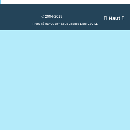
© 2004-2019

Haut

Propulsé par GuppY
Sous Licence Libre CeCILL