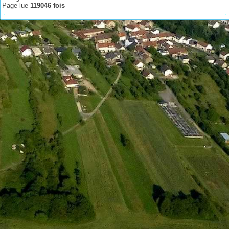
Page lue
119046 fois