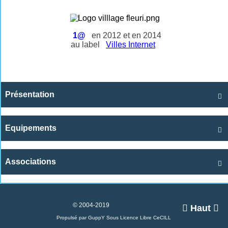
1@
en 2012 et en 2014
au label
Villes Internet
Présentation

Equipements

Associations

© 2004-2019

Haut

Propulsé par GuppY
Sous Licence Libre CeCILL