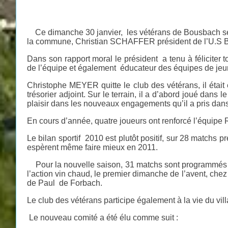
Ce dimanche 30 janvier, les vétérans de Bousbach se
la commune, Christian SCHAFFER président de l’U.S B
Dans son rapport moral le président a tenu à féliciter
de l’équipe et également éducateur des équipes de jeun
Christophe MEYER quitte le club des vétérans, il était e
trésorier adjoint. Sur le terrain, il a d’abord joué dan
plaisir dans les nouveaux engagements qu’il a pris dans
En cours d’année, quatre joueurs ont renforcé l’équ
Le bilan sportif 2010 est plutôt positif, sur 28 matchs pré
espèrent même faire mieux en 2011.
Pour la nouvelle saison, 31 matchs sont programmés et 
l’action vin chaud, le premier dimanche de l’avent, che
de Paul de Forbach.
Le club des vétérans participe également à la vie du vi
Le nouveau comité a été élu comme suit :