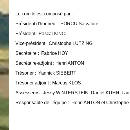
Le comité est composé par :
Président d'honneur : PORCU Salvatore
Président : Pascal KINOL
Vice-président : Christophe LUTZING
Secrétaire : Fabrice HOY
Secrétaire-adjoint : Henri ANTON
Trésorier : Yannick SIEBERT
Trésorier adjoint : Marcus KLOS
Assesseurs : Jessy WINTERSTEIN, Daniel KUHN, La
Responsable de l'équipe : Henri ANTON et Christop
Personne à contacter:
Pascal KINOL 06 83 48 39 40
Mail : pascalkinol@hotmail.com