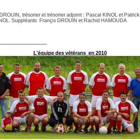
ROUIN, trésorier et trésorier adjoint : Pascal KINOL et Patrick 
KINOL. Suppléants Françis DROUIN et Rachid HAMOUDA
_________________
L'équipe des vétérans en 2010