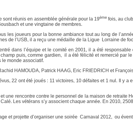
ème
 sont réunis en assemblée générale pour la 19
fois, au cl
ousbach et une vingtaine de membres.
 tous les joueurs pour la bonne ambiance tout au long de l’an
es de l’USB, il a reçu une médaille de la Ligue Lorraine de f
ntré dans l’équipe et le comité en 2001, il a été responsable d
s le champ puis, comme gardien, il a été félicité et remercié p
 le monde associatif.
ipe Rachid HAMOUDA, Patrick HAAG, Eric FRIEDRICH et Franç
vus, 22 ont été joués : 11 victoires, 10 défaites et 1 nul. Il y a 
une rencontre contre le personnel de la maison de retraite Hosp
z Calé. Les vétérans s’y associent chaque année. En 2010, 2508
llage et projette d’organiser une soirée Carnaval 2012, ou éven