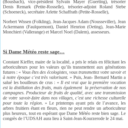
(Bousbach), vice-président Sylvain Mayer (Guerting), trésorier
Denis Remark (Petite-Rosselle), trésorier-adjoint Roland Stebe
(Schoeneck), secrétaire Arlette Schaffrath (Petite-Rosselle),
Norbert Wissen (Folkling), Jean-Jacques Adam (Nousseviller), Jean
Ackermann (Faulquemont), Daniel Henrion (Oeting), Jean-Marie
Monchieri (Vallerange) et Marcel Noel (Dalem), assesseurs.
Si Dame Météo reste sage…
Constant Kieffer, maire de la localité, a pris le relais en félicitant les
arboriculteurs pour les valeurs qu’ils transmettent aux générations
futures : «
Vous êtes
des écologistes, vous transmettez
votre savoir et
à notre époque
c’est très valorisant.
» Puis, Jean- Bernard Martin a
salué les bouilleurs de crus : «
Il est vrai
que la première vocation
est la
distillation des fruits, mais également
la préservation de nos
campagnes. Producteur de fruits
de qualité, avec une transmission
de votre savoir-faire dans
nos villages, c’est une richesse
culturelle
pour toute la région
. » Le printemps ayant pris de l’avance, les
arbres fruitiers étant en fleurs, rien ne peut rendre un arboriculteur
plus heureux, tout en espérant que Dame Météo reste bien sage. Le
congrès de l’UDSAH aura lieu à Saint-Jean-Kourzerode le 24 mai.