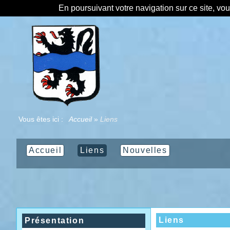
En poursuivant votre navigation sur ce site, vo
Vous êtes ici :
Accueil
»
Liens
Accueil
Liens
Nouvelles
Liens
Présentation