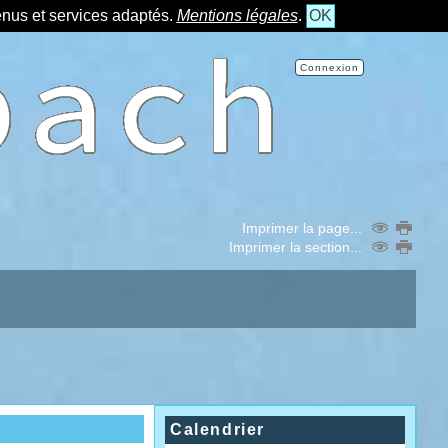
tenus et services adaptés.
Mentions légales
.
OK
Connexion
Imprimer la page...
Imprimer la section...
Calendrier