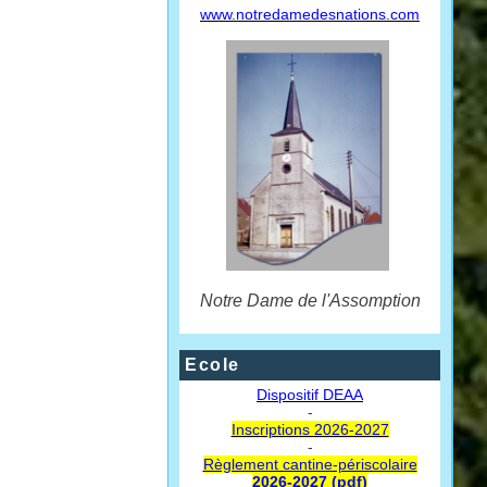
www.notredamedesnations.com
Notre Dame de l'Assomption
Ecole
Dispositif DEAA
-
Inscriptions 2026-2027
-
Règlement cantine-périscolaire
2026-2027 (pdf)