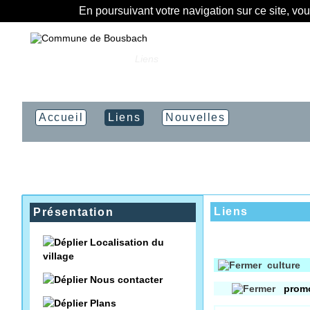
En poursuivant votre navigation sur ce site, vo
Vous êtes ici :
Accueil
»
Liens
Accueil
Liens
Nouvelles
Liens
Présentation
Localisation du
village
culture
Nous contacter
promo
Plans