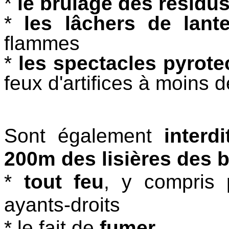
*
le brûlage des résidus
*
les lâchers de lant
flammes
*
les spectacles pyrot
feux d'artifices à moins 
Sont également
interd
200m des lisières des b
*
tout feu
, y compris p
ayants-droits
* le fait de
fumer