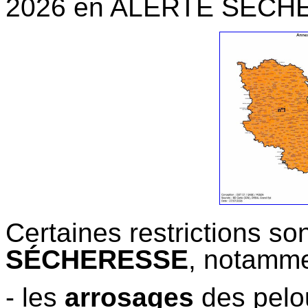
2026 en ALERTE SÉC
Certaines restrictions s
SÉCHERESSE
, notamme
- les
arrosages
des pelo