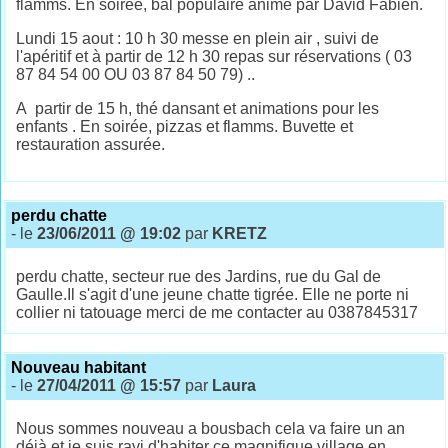
flamms. En soirée, bal populaire animé par David Fabien.
Lundi 15 aout : 10 h 30 messe en plein air , suivi de
l'apéritif et à partir de 12 h 30 repas sur réservations ( 03
87 84 54 00 OU 03 87 84 50 79) ..
A partir de 15 h, thé dansant et animations pour les
enfants . En soirée, pizzas et flamms. Buvette et
restauration assurée.
perdu chatte
- le
23/06/2011 @ 19:02
par
KRETZ
perdu chatte, secteur rue des Jardins, rue du Gal de
Gaulle.Il s'agit d'une jeune chatte tigrée. Elle ne porte ni
collier ni tatouage merci de me contacter au 0387845317
Nouveau habitant
- le
27/04/2011 @ 15:57
par
Laura
Nous sommes nouveau a bousbach cela va faire un an
déjà et je suis ravi d'habiter ce magnifique village en